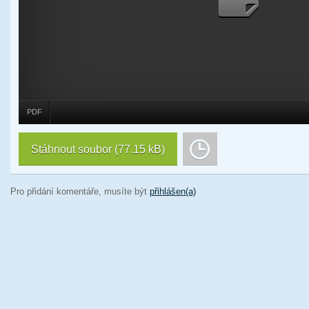
PDF
Stáhnout soubor
(77.15 kB)
Pro přidání komentáře, musíte být
přihlášen(a)