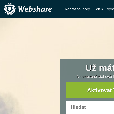
Nahrát soubory
Ceník
Výh
Už mát
Neomezené stahování,
Aktivovat