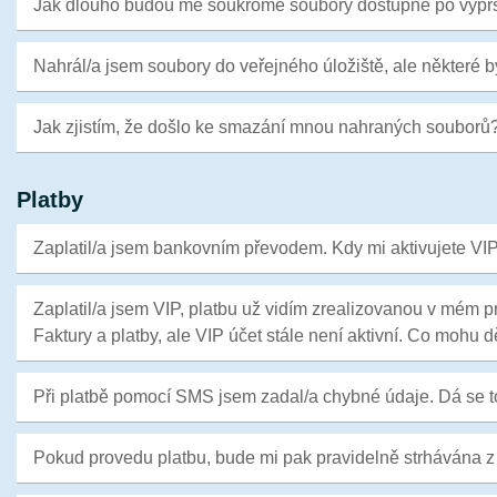
Jak dlouho budou mé soukromé soubory dostupné po vyprš
Nahrál/a jsem soubory do veřejného úložiště, ale některé 
Jak zjistím, že došlo ke smazání mnou nahraných souborů
Platby
Zaplatil/a jsem bankovním převodem. Kdy mi aktivujete VI
Zaplatil/a jsem VIP, platbu už vidím zrealizovanou v mém pr
Faktury a platby, ale VIP účet stále není aktivní. Co mohu d
Při platbě pomocí SMS jsem zadal/a chybné údaje. Dá se to
Pokud provedu platbu, bude mi pak pravidelně strhávána z