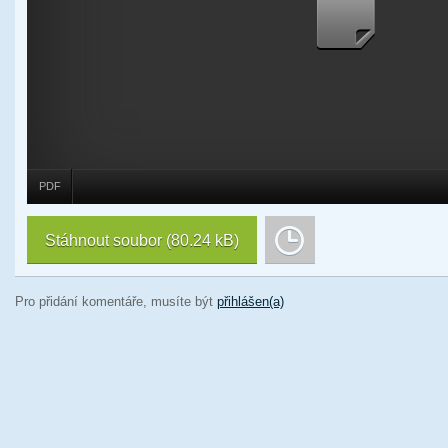
PDF
Stáhnout soubor
(80.24 kB)
Pro přidání komentáře, musíte být
přihlášen(a)