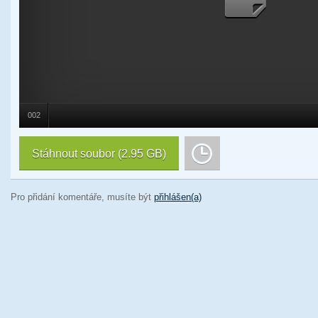
002
Stáhnout soubor
(2.95 GB)
Pro přidání komentáře, musíte být
přihlášen(a)