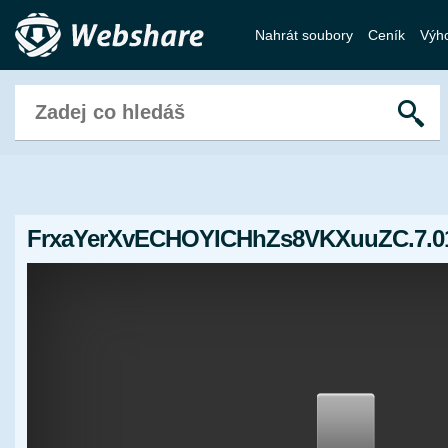
Nahrát soubory
Ceník
Výh
FrxaYerXvECHOYICHhZs8VKXuuZC.7.01