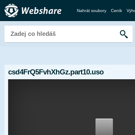
Nahrát soubory
Ceník
Výh
csd4FrQ5FvhXhGz.part10.uso