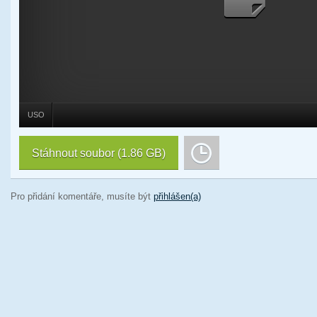
USO
Stáhnout soubor
(1.86 GB)
Pro přidání komentáře, musíte být
přihlášen(a)