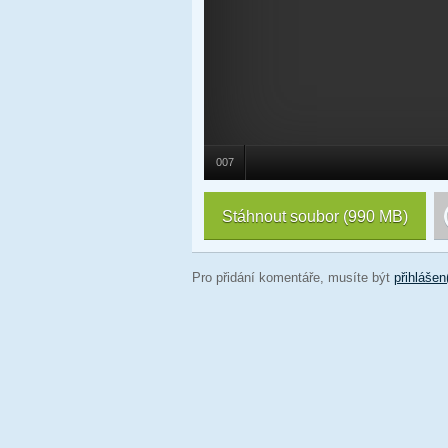
007
Stáhnout soubor
(990 MB)
Pro přidání komentáře, musíte být
přihlášen