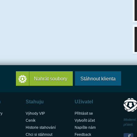
Nahrát soubory
Stáhnout klienta
m
Stahuju
Uživatel
ry
Výhody VIP
Přihlásit se
Moderní 
Ceník
Vytvořit účet
přáteli.
Historie stahování
Napište nám
Chci si stáhnout
Feedback