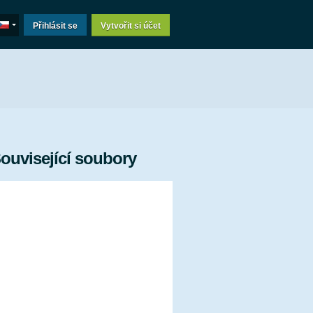
Přihlásit se
Vytvořit si účet
ouvisející soubory