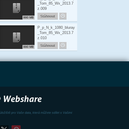
_Tom_85_Wx_2013.7
z.009
Stáhnout
990 MB
P_p_N_k_1080_bluray
_Tom_85_Wx_2013.7
z.010
Stáhnout
990 MB
úložiště pro Vaše data, která můžete sdílet s Vašimi