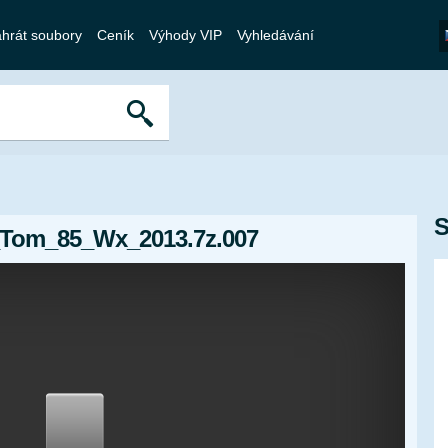
hrát soubory
Ceník
Výhody VIP
Vyhledávání
S
_Tom_85_Wx_2013.7z.007