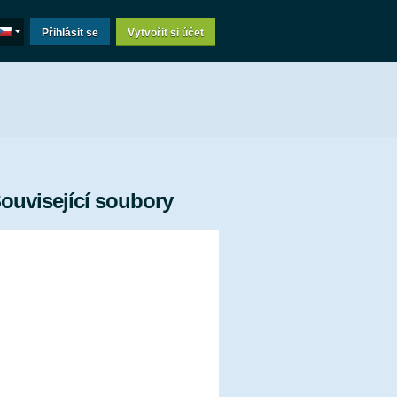
Přihlásit se
Vytvořit si účet
ouvisející soubory