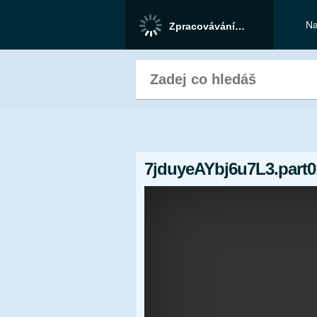
Na
Zpracovávání…
7jduyeAYbj6u7L3.part0