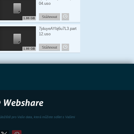
04.uso
Stáhnout
1.86 GB
7jduyeAYbj6u7L3.part
12.uso
Stáhnout
1.86 GB
úložiště pro Vaše data, která můžete sdílet s Vašimi