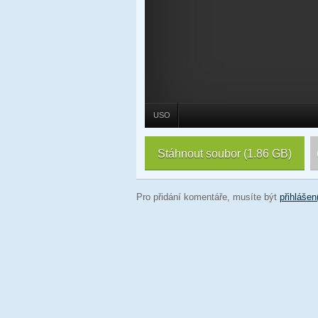
USO
Stáhnout soubor
(1.86 GB)
Pro přidání komentáře, musíte být
přihlášen