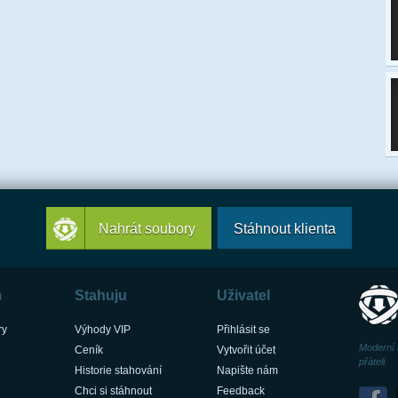
Nahrát soubory
Stáhnout klienta
m
Stahuju
Uživatel
ry
Výhody VIP
Přihlásit se
Moderní 
Ceník
Vytvořit účet
přáteli.
Historie stahování
Napište nám
Chci si stáhnout
Feedback