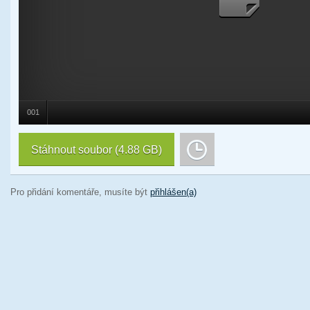
001
Stáhnout soubor
(4.88 GB)
Pro přidání komentáře, musíte být
přihlášen(a)