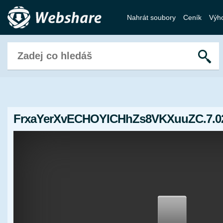
Nahrát soubory
Ceník
Výh
FrxaYerXvECHOYICHhZs8VKXuuZC.7.02