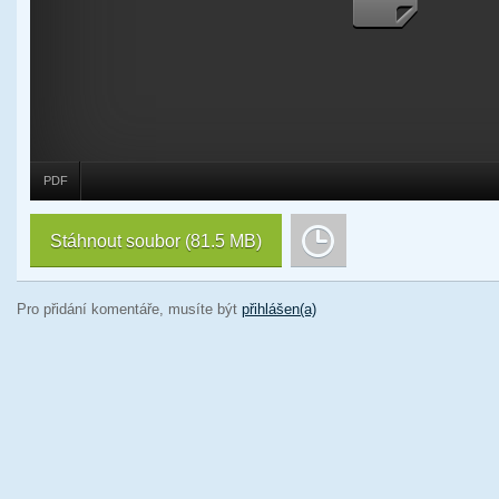
PDF
Stáhnout soubor
(81.5 MB)
Pro přidání komentáře, musíte být
přihlášen(a)