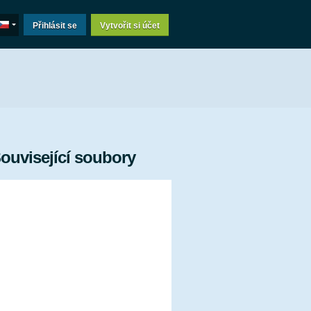
Přihlásit se
Vytvořit si účet
ouvisející soubory