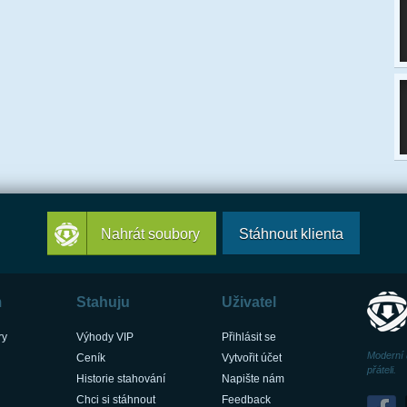
Nahrát soubory
Stáhnout klienta
m
Stahuju
Uživatel
ry
Výhody VIP
Přihlásit se
Moderní 
Ceník
Vytvořit účet
přáteli.
Historie stahování
Napište nám
Chci si stáhnout
Feedback