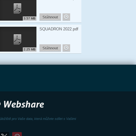
Stáhnout
3.57 MB
SQUADRON 2022.pdf
Stáhnout
2.25 MB
úložiště pro Vaše data, která můžete sdílet s Vašimi