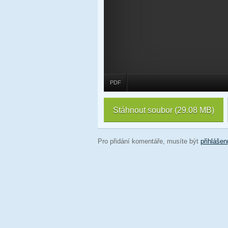
PDF
Stáhnout soubor
(29.08 MB)
Pro přidání komentáře, musíte být
přihlášen