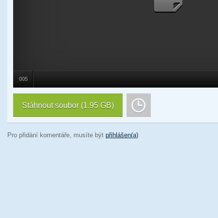
005
Stáhnout soubor
(1.95 GB)
Pro přidání komentáře, musíte být
přihlášen(a)