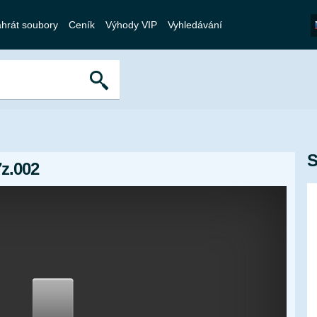
hrát soubory
Ceník
Výhody VIP
Vyhledávání
S
z.002