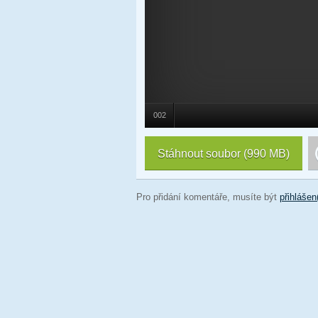
002
Stáhnout soubor
(990 MB)
Pro přidání komentáře, musíte být
přihlášen