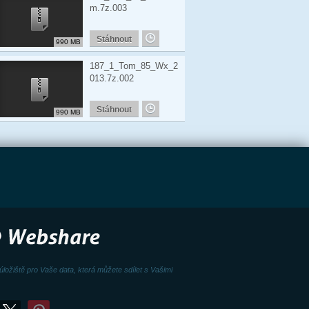
m.7z.003
Stáhnout
990 MB
187_1_Tom_85_Wx_2
013.7z.002
Stáhnout
990 MB
úložiště pro Vaše data, která můžete sdílet s Vašimi