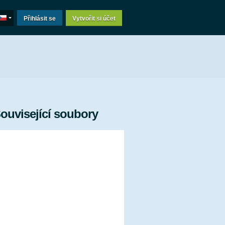
Přihlásit se
Vytvořit si účet
ouvisející soubory