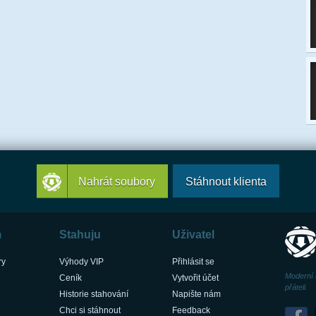
Nahrát soubory
Stáhnout klienta
m
Stahuju
Uživatel
ry
Výhody VIP
Přihlásit se
Moderní 
Ceník
Vytvořit účet
přáteli.
Historie stahování
Napište nám
Chci si stáhnout
Feedback