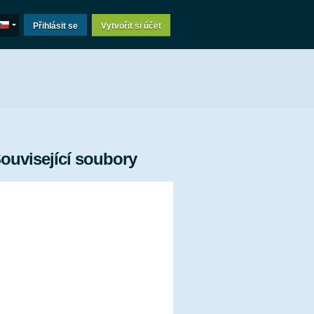
Přihlásit se
Vytvořit si účet
ouvisející soubory