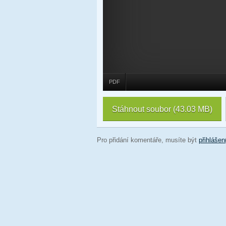
PDF
Stáhnout soubor
(43.03 MB)
Pro přidání komentáře, musíte být
přihlášen