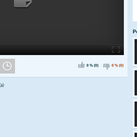
P
0 % (0)
0 % (0)
(a)