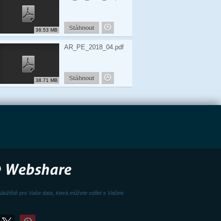
Stáhnout
38.53 MB
AR_PE_2018_04.pdf
Stáhnout
38.71 MB
úložiště pro Vaše data, která můžete sdílet s Vašimi