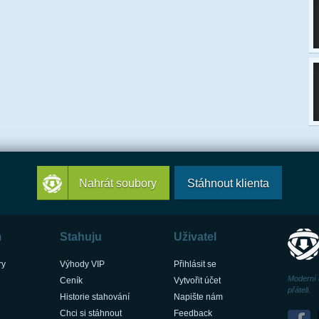
Nahrát soubory
Stáhnout klienta
m
Stahuju
Uživatel
ry
Výhody VIP
Přihlásit se
Moderní 
Ceník
Vytvořit účet
přáteli.
Historie stahování
Napište nám
Chci si stáhnout
Feedback