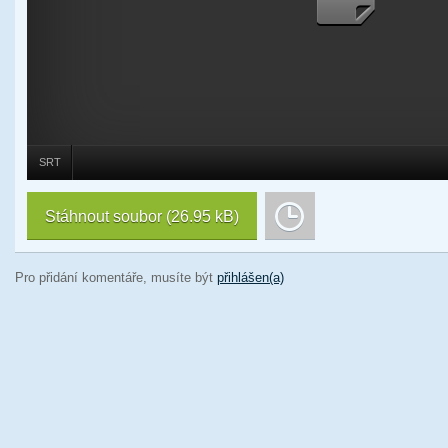
SRT
Stáhnout soubor
(26.95 kB)
Pro přidání komentáře, musíte být
přihlášen(a)