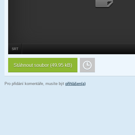
SRT
Stáhnout soubor
(49.95 kB)
Pro přidání komentáře, musíte být
přihlášen(a)