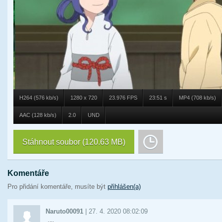
H264 (576 kb/s)
1280 x 720
23.976 FPS
23:51 s
MP4 (708 kb/s)
AAC (128 kb/s)
2.0
UND
Stáhnout soubor
(120.63 MB)
Komentáře
Pro přidání komentáře, musíte být
přihlášen(a)
Naruto00091
|
27. 4. 2020 08:02:09