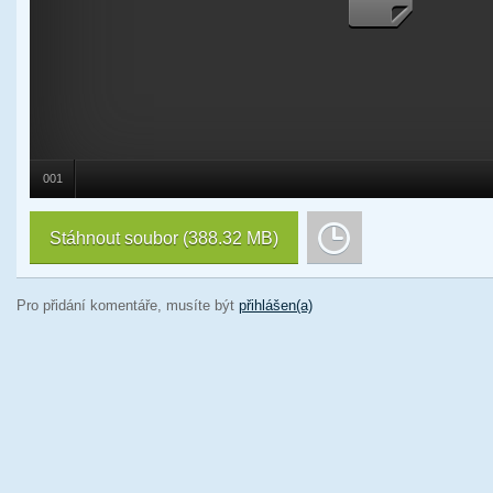
001
Stáhnout soubor
(388.32 MB)
Pro přidání komentáře, musíte být
přihlášen(a)