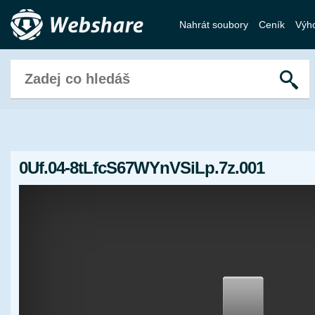
Nahrát soubory
Ceník
Výh
0Uf.04-8tLfcS67WYnVSiLp.7z.001