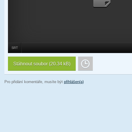
SRT
Stáhnout soubor
(20.34 kB)
Pro přidání komentáře, musíte být
přihlášen(a)