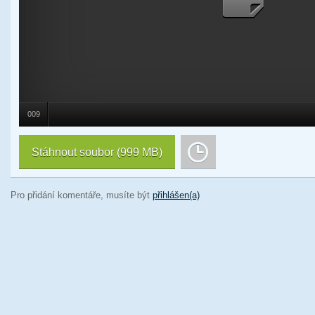
009
Stáhnout soubor
(999 MB)
Pro přidání komentáře, musíte být
přihlášen(a)