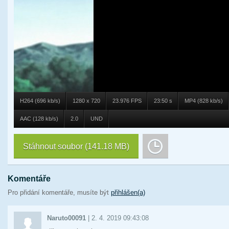
H264 (696 kb/s)
1280 x 720
23.976 FPS
23:50 s
MP4 (828 kb/s)
AAC (128 kb/s)
2.0
UND
Stáhnout soubor
(141.18 MB)
Komentáře
Pro přidání komentáře, musíte být
přihlášen(a)
Naruto00091
|
2. 4. 2019 09:43:08