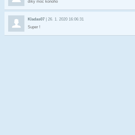
díky moc konoho
Kladas07
|
26. 1. 2020 16:06:31
Super !