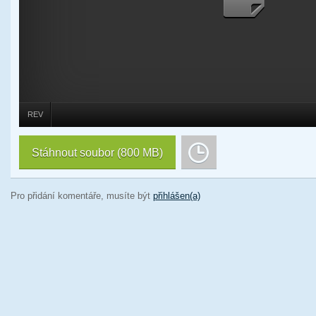
REV
Stáhnout soubor
(800 MB)
Pro přidání komentáře, musíte být
přihlášen(a)