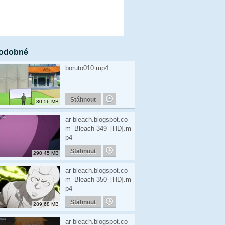
odobné
boruto010.mp4
Stáhnout
80.56 MB
ar-bleach.blogspot.co
m_Bleach-349_[HD].m
p4
Stáhnout
290.45 MB
ar-bleach.blogspot.co
m_Bleach-350_[HD].m
p4
Stáhnout
289.68 MB
ar-bleach.blogspot.co