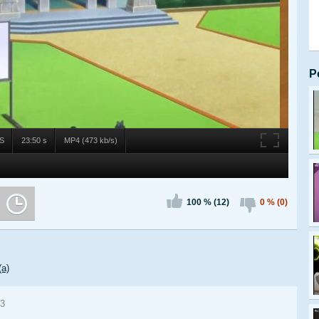
P
PS
23:50 s
MP4 (473 kb/s)
100 % (12)
0 % (0)
(a)
23