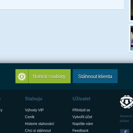
Nahrát soubory
Stáhnout klienta
m
Stahuju
Uživatel
ry
Výhody VIP
Přihlásit se
Moderní 
Ceník
Vytvořit účet
přáteli.
Historie stahování
Napište nám
Chci si stáhnout
Feedback