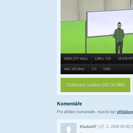
H264 (377 kb/s)
1280 x 720
23.976 F
AAC (92 kb/s)
2.0
UND
Stáhnout soubor
(80.56 MB)
Komentáře
Pro přidání komentáře, musíte být
přihlášen
Kladas07
|
27. 1. 2020 05:00: