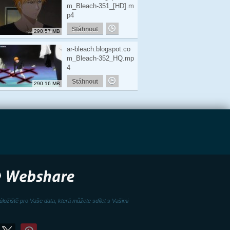
m_Bleach-351_[HD].m
p4
Stáhnout
290.57 MB
ar-bleach.blogspot.co
m_Bleach-352_HQ.mp
4
Stáhnout
290.16 MB
úložiště pro Vaše data, která můžete sdílet s Vašimi