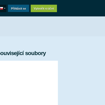
Přihlásit se
Vytvořit si účet
ouvisející soubory