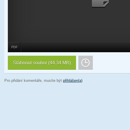
PDF
Stáhnout soubor
(44.34 MB)
Pro přidání komentáře, musíte být
přihlášen(a)