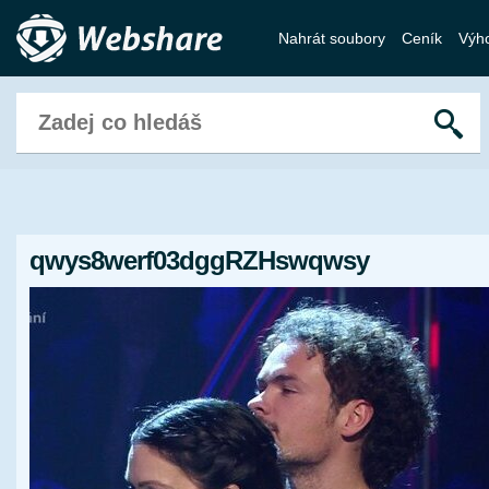
Nahrát soubory
Ceník
Výh
qwys8werf03dggRZHswqwsy