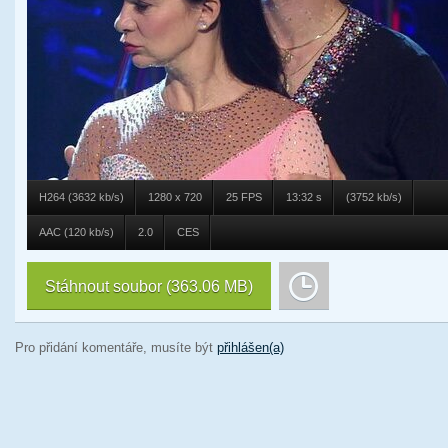
H264 (3632 kb/s)
1280 x 720
25 FPS
13:32 s
(3752 kb/s)
AAC (120 kb/s)
2.0
CES
Stáhnout soubor
(363.06 MB)
Pro přidání komentáře, musíte být
přihlášen(a)