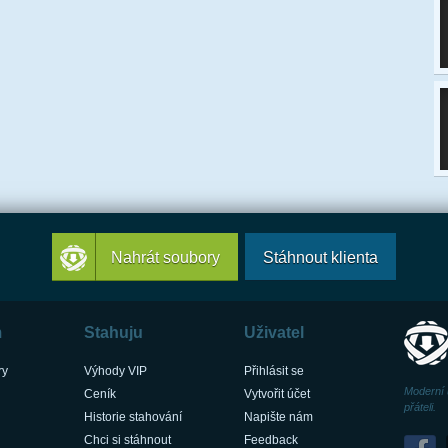
Nahrát soubory
Stáhnout klienta
m
Stahuju
Uživatel
ry
Výhody VIP
Přihlásit se
Moderní 
Ceník
Vytvořit účet
přáteli.
Historie stahování
Napište nám
Chci si stáhnout
Feedback