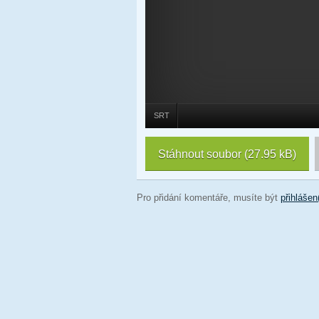
SRT
Stáhnout soubor
(27.95 kB)
Pro přidání komentáře, musíte být
přihlášen