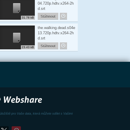
04.720p.hdtv.x264-2h
d.srt
Stáhnout
31.78 kB
the.walking.dead.s04e
13.720p.hdtv.x264-2h
d.srt
Stáhnout
23.43 kB
úložiště pro Vaše data, která můžete sdílet s Vašimi