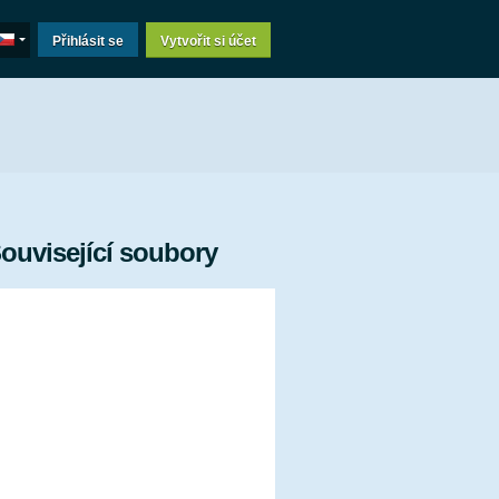
Přihlásit se
Vytvořit si účet
ouvisející soubory