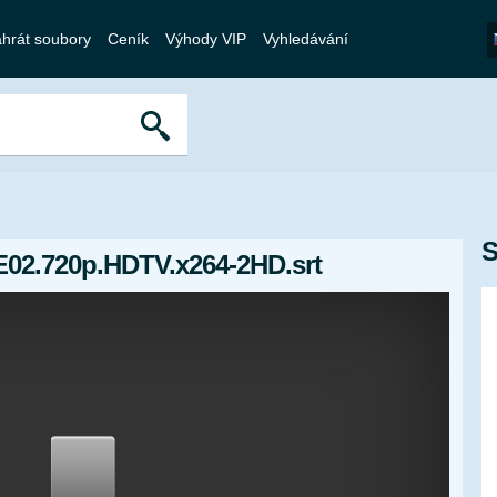
hrát soubory
Ceník
Výhody VIP
Vyhledávání
S
02.720p.HDTV.x264-2HD.srt