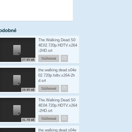
odobné
The.Walking.Dead.S0
4E02.720p.HDTV.x264
-2HD.srt
Stáhnout
27.95 kB
the.walking.dead.s04e
02.720p.hdtv.x264-2h
d.srt
Stáhnout
26.95 kB
The.Walking.Dead.S0
4E04.720p.HDTV.x264
-2HD.srt
Stáhnout
31.78 kB
the.walking.dead.s04e