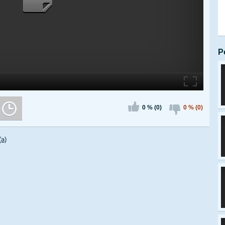
P
0 % (0)
0 % (0)
(a)