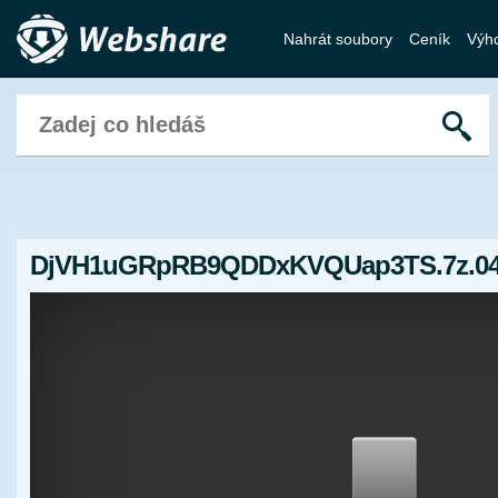
Nahrát soubory
Ceník
Výh
DjVH1uGRpRB9QDDxKVQUap3TS.7z.0