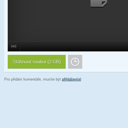
043
Stáhnout soubor
(2 GB)
Pro přidání komentáře, musíte být
přihlášen(a)