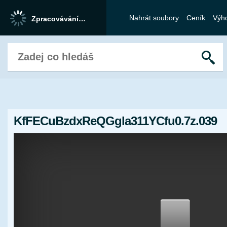
Nahrát soubory
Ceník
Výh
KfFECuBzdxReQGgla311YCfu0.7z.039