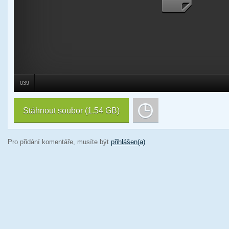
039
Stáhnout soubor
(1.54 GB)
Pro přidání komentáře, musíte být
přihlášen(a)