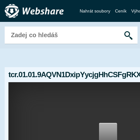
Nahrát soubory
Ceník
Výh
tcr.01.01.9AQVN1DxipYycjgHhCSFgRKX