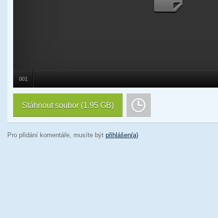
001
Stáhnout soubor
(1.95 GB)
Pro přidání komentáře, musíte být
přihlášen(a)