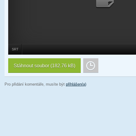
SRT
Stáhnout soubor
(182.76 kB)
Pro přidání komentáře, musíte být
přihlášen(a)