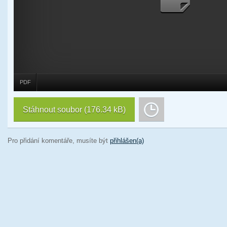
PDF
Stáhnout soubor
(176.34 kB)
Pro přidání komentáře, musíte být
přihlášen(a)